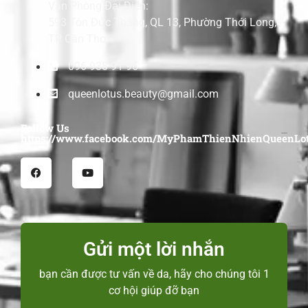
Văn Phòng Đại Diện:
593 Tôn Đức Thắng, QL 13, Phường Thới Long,
TP Cần Thơ.
096 938 91 96
queenlotus.beauty@gmail.com
Follow Us
https://www.facebook.com/MyPhamThienNhienQueenLot
Gửi một lời nhắn
bạn cần được tư vấn về da, hãy cho chúng tôi 1
cơ hội giúp đỡ bạn