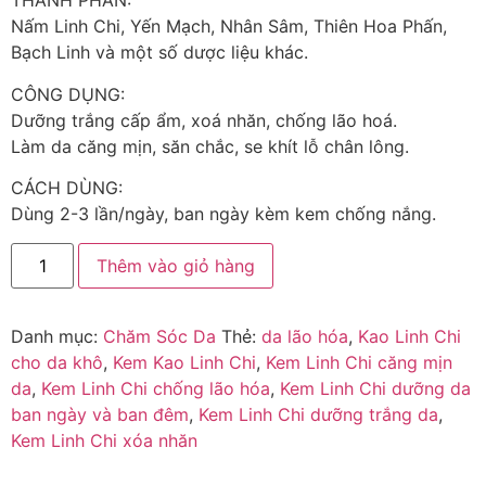
THÀNH PHẦN:
Nấm Linh Chi, Yến Mạch, Nhân Sâm, Thiên Hoa Phấn,
Bạch Linh và một số dược liệu khác.
CÔNG DỤNG:
Dưỡng trắng cấp ẩm, xoá nhăn, chống lão hoá.
Làm da căng mịn, săn chắc, se khít lỗ chân lông.
CÁCH DÙNG:
Dùng 2-3 lần/ngày, ban ngày kèm kem chống nắng.
Thêm vào giỏ hàng
Danh mục:
Chăm Sóc Da
Thẻ:
da lão hóa
,
Kao Linh Chi
cho da khô
,
Kem Kao Linh Chi
,
Kem Linh Chi căng mịn
da
,
Kem Linh Chi chống lão hóa
,
Kem Linh Chi dưỡng da
ban ngày và ban đêm
,
Kem Linh Chi dưỡng trắng da
,
Kem Linh Chi xóa nhăn