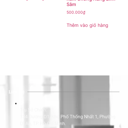
Sâm
500.000
₫
Thêm vào giỏ hàng
Liên Hệ
Trụ Sở Chính:
134 Đường D1, Khu Phố Thống Nhất 1, Phường
Dĩ An, TP. Hồ Chí Minh.