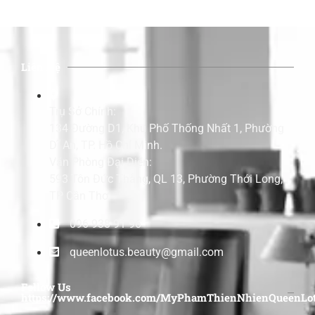
Liên Hệ
Trụ Sở Chính:
134 Đường D1, Khu Phố Thống Nhất 1, Phường
Dĩ An, TP. Hồ Chí Minh.
Văn Phòng Đại Diện:
593 Tôn Đức Thắng, QL 13, Phường Thới Long,
TP Cần Thơ.
096 938 91 96
queenlotus.beauty@gmail.com
Follow Us
https://www.facebook.com/MyPhamThienNhienQueenLot