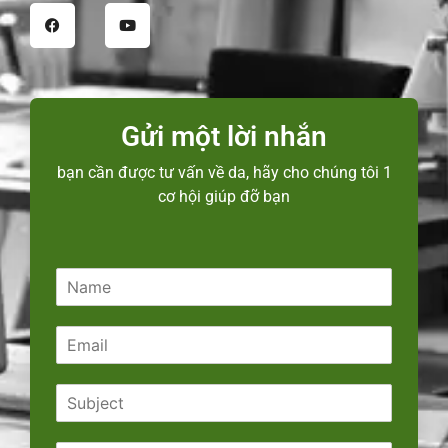
Gửi một lời nhắn
bạn cần được tư vấn về da, hãy cho chúng tôi 1
cơ hội giúp đỡ bạn
N
a
m
E
e
m
*
a
S
i
u
l
b
*