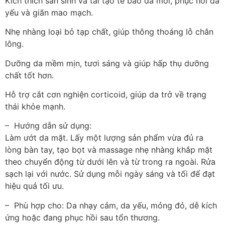
Kích thích sản sinh và tái tạo tế bào da mới, phục hồi da
yếu và giãn mao mạch.
Nhẹ nhàng loại bỏ tạp chất, giúp thông thoáng lỗ chân
lông.
Dưỡng da mềm mịn, tươi sáng và giúp hấp thụ dưỡng
chất tốt hơn.
Hỗ trợ cắt cơn nghiện corticoid, giúp da trở về trạng
thái khỏe mạnh.
– Hướng dẫn sử dụng:
Làm ướt da mặt. Lấy một lượng sản phẩm vừa đủ ra
lòng bàn tay, tạo bọt và massage nhẹ nhàng khắp mặt
theo chuyển động từ dưới lên và từ trong ra ngoài. Rửa
sạch lại với nước. Sử dụng mỗi ngày sáng và tối để đạt
hiệu quả tối ưu.
– Phù hợp cho: Da nhạy cảm, da yếu, mỏng đỏ, dễ kích
ứng hoặc đang phục hồi sau tổn thương.