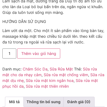
Làm sạch da mặt, dưỡng trắng da Duy trì độ ẩm tối ưu
cho làn da Loại bỏ bụi bẩn trên da, ngăn ngừa vị khuẩn.
Giúp da luôn tươi sống mịn màng.
HƯỚNG DẪN SỬ DỤNG
Làm ướt da một. Cho một ít sản phẩm vào lòng bàn tay,
massage khắp mặt theo chiều từ dưới lên. theo kết cấu
đa từ trong ra ngoài và rửa sạch lại với nước.
Thêm vào giỏ hàng
Danh mục:
Chăm Sóc Da
,
Sữa Rửa Mặt
Thẻ:
Sữa rửa
mặt cho da nhạy cảm
,
Sữa rửa mặt chống viêm
,
Sữa rửa
mặt dịu nhẹ
,
Sữa rửa mặt kim ngân hoa
,
Sữa rửa mặt
phục hồi da
,
Sữa rửa mặt thiên nhiên
Mô tả
Thông tin bổ sung
Đánh giá (0)