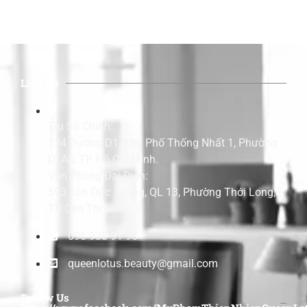
Liên Hệ
Trụ Sở Chính:
134 Đường D1, Khu Phố Thống Nhất 1, Phường
Dĩ An, TP. Hồ Chí Minh.
Văn Phòng Đại Diện:
593 Tôn Đức Thắng, QL 13, Phường Thới Long,
TP Cần Thơ.
096 938 91 96
queenlotus.beauty@gmail.com
Follow Us