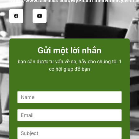
https://www.facebook.com/MyPhamThienNhienQueenLot
Gửi một lời nhắn
bạn cần được tư vấn về da, hãy cho chúng tôi 1
cơ hội giúp đỡ bạn
N
a
m
E
e
m
*
a
S
i
u
l