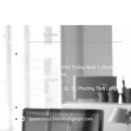
Liên Hệ
Trụ Sở Chính:
134 Đường D1, Khu Phố Thống Nhất 1, Phường
Dĩ An, TP. Hồ Chí Minh.
Văn Phòng Đại Diện:
593 Tôn Đức Thắng, QL 13, Phường Thới Long,
TP Cần Thơ.
096 938 91 96
queenlotus.beauty@gmail.com