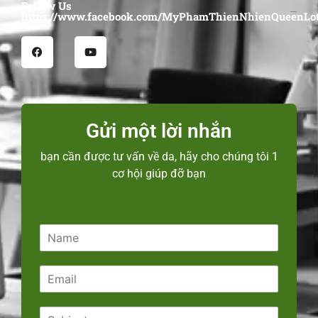
Follow Us
https://www.facebook.com/MyPhamThienNhienQueenLot
Gửi một lời nhắn
bạn cần được tư vấn về da, hãy cho chúng tôi 1
cơ hội giúp đỡ bạn
N
a
m
E
e
m
*
a
S
i