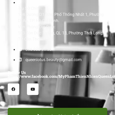
Trụ Sở Chính:
134 Đường D1, Khu Phố Thống Nhất 1, Phường
Dĩ An, TP. Hồ Chí Minh.
Văn Phòng Đại Diện:
593 Tôn Đức Thắng, QL 13, Phường Thới Long,
TP Cần Thơ.
096 938 91 96
queenlotus.beauty@gmail.com
Follow Us
https://www.facebook.com/MyPhamThienNhienQueenLot