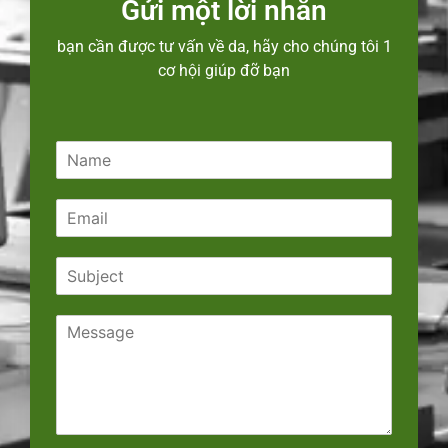
Gửi một lời nhắn
bạn cần được tư vấn về da, hãy cho chúng tôi 1
cơ hội giúp đỡ bạn
N
a
m
E
e
m
*
a
S
i
u
l
b
*
C
j
o
e
m
c
m
t
e
*
n
t