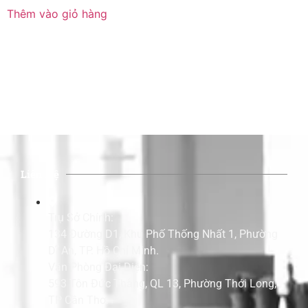
Thêm vào giỏ hàng
Liên Hệ
Trụ Sở Chính:
134 Đường D1, Khu Phố Thống Nhất 1, Phường
Dĩ An, TP. Hồ Chí Minh.
Văn Phòng Đại Diện:
593 Tôn Đức Thắng, QL 13, Phường Thới Long,
TP Cần Thơ.