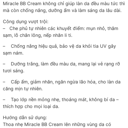
Miracle BB Cream không chỉ giúp làn da đều màu tức thì
mà còn chống nắng, dưỡng ẩm và làm sáng da lâu dài.
Công dụng vượt trội:
– Che phủ tự nhiên các khuyết điểm: mụn nhỏ, thâm
sạm, lỗ chân lông, nếp nhăn li ti.
– Chống nắng hiệu quả, bảo vệ da khỏi tia UV gây
sạm nám.
– Dưỡng trắng, làm đều màu da, mang lại vẻ rạng rỡ
tươi sáng.
– Cấp ẩm, giảm nhăn, ngăn ngừa lão hóa, cho làn da
căng mịn tự nhiên.
– Tạo lớp nền mỏng nhẹ, thoáng mát, không bí da –
thích hợp cho mọi loại da.
Hướng dẫn sử dụng:
Thoa nhẹ Miracle BB Cream lên những vùng da có