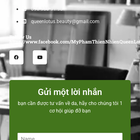
096 938 91 96
queenlotus.beauty@gmail.com
Follow Us
https://www.facebook.com/MyPhamThienNhienQueenLot
Gửi một lời nhắn
bạn cần được tư vấn về da, hãy cho chúng tôi 1
cơ hội giúp đỡ bạn
N