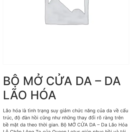
BỘ MỞ CỬA DA – DA
LÃO HÓA
Lão hóa là tình trạng suy giảm chức năng của da về cấu
trúc, độ đàn hồi cũng như những thay đổi rõ ràng trên
bề mặt da theo thời gian. Bộ MỞ CỬA DA – Da Lão Hóa
Lỗ Chân Lông To của Queen Lotus giúp phục hồi và tái