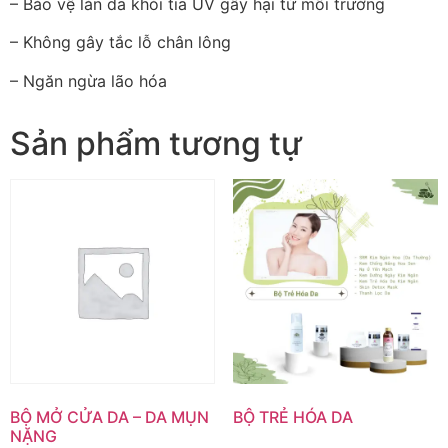
– Bảo vệ làn da khỏi tia UV gây hại từ môi trường
– Không gây tắc lỗ chân lông
– Ngăn ngừa lão hóa
Sản phẩm tương tự
BỘ MỞ CỬA DA – DA MỤN
BỘ TRẺ HÓA DA
NẶNG