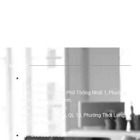
Liên Hệ
Trụ Sở Chính:
134 Đường D1, Khu Phố Thống Nhất 1, Phường
Dĩ An, TP. Hồ Chí Minh.
Văn Phòng Đại Diện:
593 Tôn Đức Thắng, QL 13, Phường Thới Long,
TP Cần Thơ.
096 938 91 96