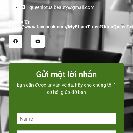
queenlotus.beauty@gmail.com
Follow Us
https://www.facebook.com/MyPhamThienNhienQueenLot
Gửi một lời nhắn
bạn cần được tư vấn về da, hãy cho chúng tôi 1
cơ hội giúp đỡ bạn
N
a
m