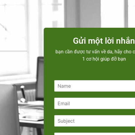
Gửi một lời nhắ
bạn cần được tư vấn về da, hãy cho c
1 cơ hội giúp đỡ bạn
N
a
m
E
e
m
*
a
S
i
u
l
b
*