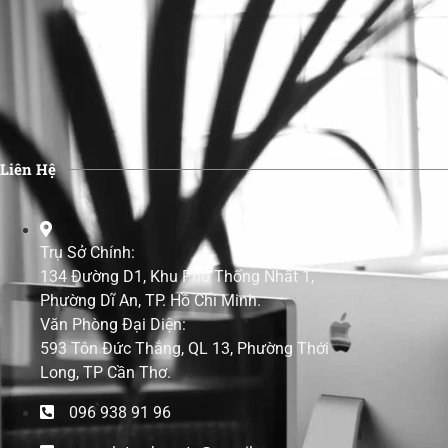
Liên Hệ
Trụ Sở Chính:
134 Đường D1, Khu Phố Thống Nhất 1,
Phường Dĩ An, TP. Hồ Chí Minh.
Văn Phòng Đại Diện:
593 Tôn Đức Thắng, QL 13, Phường Thới
Long, TP Cần Thơ.
096 938 91 96