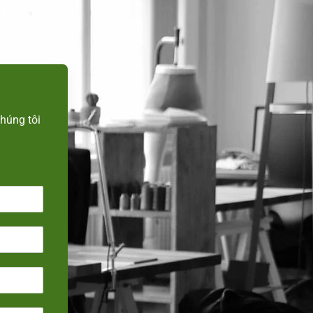
n
húng tôi