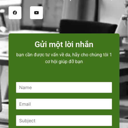
Gửi một lời nhắn
bạn cần được tư vấn về da, hãy cho chúng tôi 1
cơ hội giúp đỡ bạn
N
a
m
E
e
m
*
a
S
i
u
l