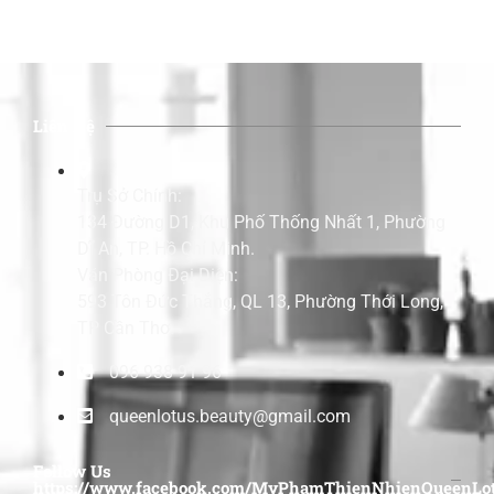
Liên Hệ
Trụ Sở Chính:
134 Đường D1, Khu Phố Thống Nhất 1, Phường
Dĩ An, TP. Hồ Chí Minh.
Văn Phòng Đại Diện:
593 Tôn Đức Thắng, QL 13, Phường Thới Long,
TP Cần Thơ.
096 938 91 96
queenlotus.beauty@gmail.com
Follow Us
https://www.facebook.com/MyPhamThienNhienQueenLot