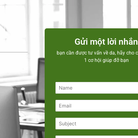
Gửi một lời nhắ
bạn cần được tư vấn về da, hãy cho c
1 cơ hội giúp đỡ bạn
N
a
m
E
e
m
*
a
S
i
u
l
b
*