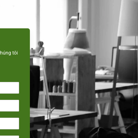
n
húng tôi