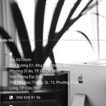
Liên Hệ
Trụ Sở Chính:
134 Đường D1, Khu Phố Thống Nhất 1,
Phường Dĩ An, TP. Hồ Chí Minh.
Văn Phòng Đại Diện:
593 Tôn Đức Thắng, QL 13, Phường Thới
Long, TP Cần Thơ.
096 938 91 96