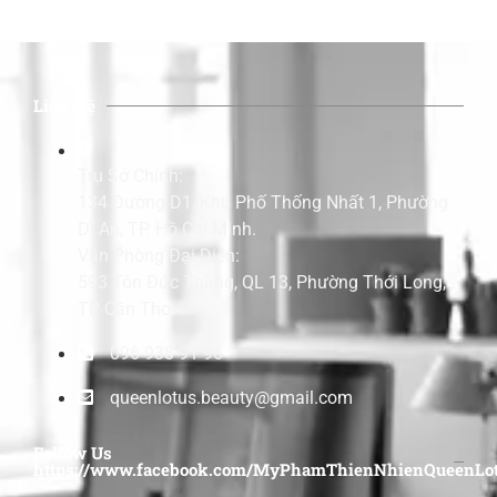
Liên Hệ
Trụ Sở Chính:
134 Đường D1, Khu Phố Thống Nhất 1, Phường
Dĩ An, TP. Hồ Chí Minh.
Văn Phòng Đại Diện:
593 Tôn Đức Thắng, QL 13, Phường Thới Long,
TP Cần Thơ.
096 938 91 96
queenlotus.beauty@gmail.com
Follow Us
https://www.facebook.com/MyPhamThienNhienQueenLot