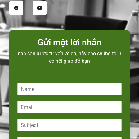
Gửi một lời nhắn
bạn cần được tư vấn về da, hãy cho chúng tôi 1
cơ hội giúp đỡ bạn
N
a
m
E
e
m
*
a
S
i
u
l
b
*