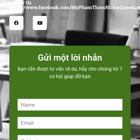
Follow Us
https://www.facebook.com/MyPhamThienNhienQueenLot
Gửi một lời nhắn
bạn cần được tư vấn về da, hãy cho chúng tôi 1
cơ hội giúp đỡ bạn
N
a
m
E
e
m
*
a
S
i