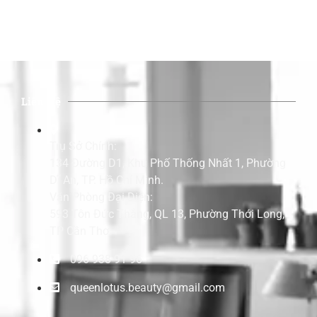
Liên Hệ
Trụ Sở Chính:
134 Đường D1, Khu Phố Thống Nhất 1, Phường
Dĩ An, TP. Hồ Chí Minh.
Văn Phòng Đại Diện:
593 Tôn Đức Thắng, QL 13, Phường Thới Long,
TP Cần Thơ.
096 938 91 96
queenlotus.beauty@gmail.com