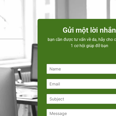
Gửi một lời nhắ
bạn cần được tư vấn về da, hãy cho c
1 cơ hội giúp đỡ bạn
N
a
m
E
e
m
*
a
S
i
u
l
b
*
C
j