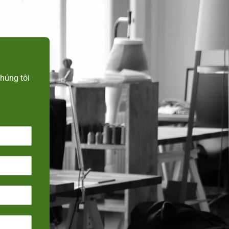
n
húng tôi