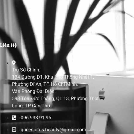
Liên Hệ
Trụ Sở Chính:
134 Đường D1, Khu Phố Thống Nhất 1,
Phường Dĩ An, TP. Hồ Chí Minh.
Văn Phòng Đại Diện:
593 Tôn Đức Thắng, QL 13, Phường Thới
Long, TP Cần Thơ.
096 938 91 96
queenlotus.beauty@gmail.com