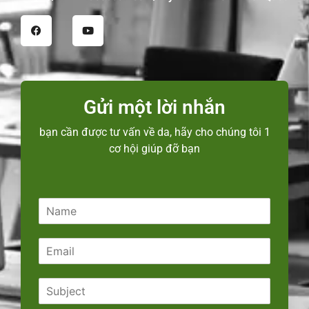
Gửi một lời nhắn
bạn cần được tư vấn về da, hãy cho chúng tôi 1
cơ hội giúp đỡ bạn
N
a
m
E
e
m
*
a
S
i
u
l