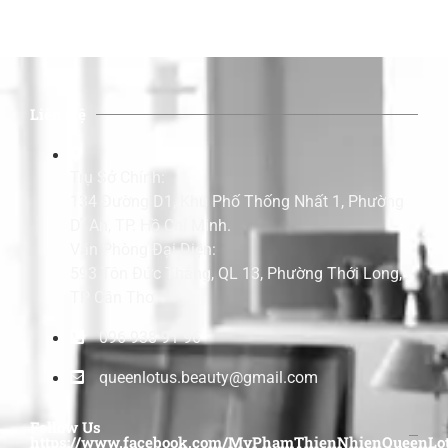
Liên Hệ
Trụ Sở Chính:
134 Đường D1, Khu Phố Thống Nhất 1, Phường
Dĩ An, TP. Hồ Chí Minh.
Văn Phòng Đại Diện:
593 Tôn Đức Thắng, QL 13, Phường Thới Long,
TP Cần Thơ.
096 938 91 96
queenlotus.beauty@gmail.com
Follow Us
https://www.facebook.com/MyPhamThienNhienQueenLot