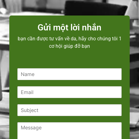
Gửi một lời nhắn
bạn cần được tư vấn về da, hãy cho chúng tôi 1
cơ hội giúp đỡ bạn
N
a
m
E
e
m
*
a
S
i
u
l
b
*
C
j
o
e
m
c