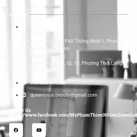
Liên Hệ
Trụ Sở Chính:
134 Đường D1, Khu Phố Thống Nhất 1, Phường
Dĩ An, TP. Hồ Chí Minh.
Văn Phòng Đại Diện:
593 Tôn Đức Thắng, QL 13, Phường Thới Long,
TP Cần Thơ.
096 938 91 96
queenlotus.beauty@gmail.com
Follow Us
https://www.facebook.com/MyPhamThienNhienQueenLot