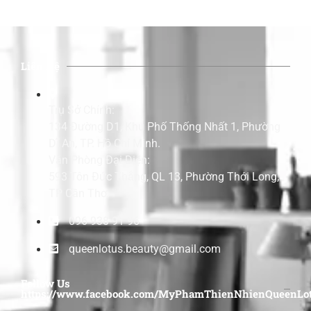
Liên Hệ
Trụ Sở Chính:
134 Đường D1, Khu Phố Thống Nhất 1, Phường
Dĩ An, TP. Hồ Chí Minh.
Văn Phòng Đại Diện:
593 Tôn Đức Thắng, QL 13, Phường Thới Long,
TP Cần Thơ.
096 938 91 96
queenlotus.beauty@gmail.com
Follow Us
https://www.facebook.com/MyPhamThienNhienQueenLot