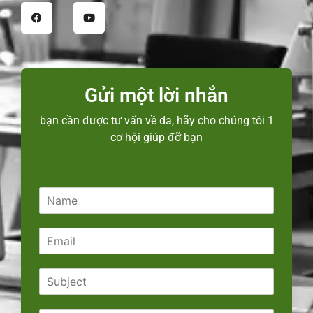
Gửi một lời nhắn
bạn cần được tư vấn về da, hãy cho chúng tôi 1
cơ hội giúp đỡ bạn
N
a
m
E
e
m
*
a
S
i
u
l
b
*