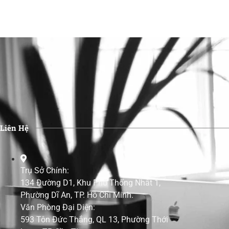
Liên Hệ
Trụ Sở Chính:
134 Đường D1, Khu Phố Thống Nhất 1,
Phường Dĩ An, TP. Hồ Chí Minh.
Văn Phòng Đại Diện:
593 Tôn Đức Thắng, QL 13, Phường Thới