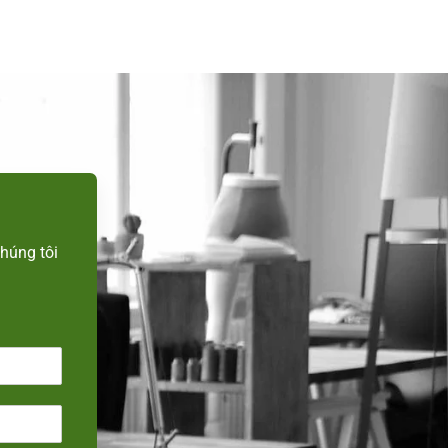
n
húng tôi