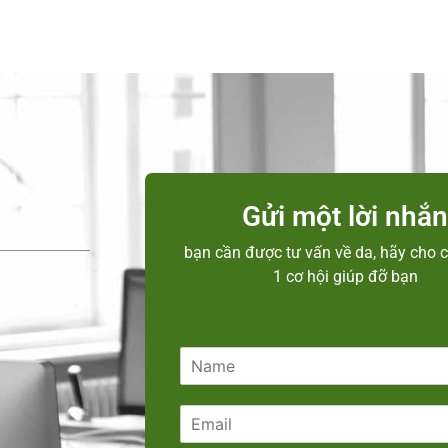
Gửi một lời nhắ
bạn cần được tư vấn về da, hãy cho c
1 cơ hội giúp đỡ bạn
N
a
m
E
e
m
*