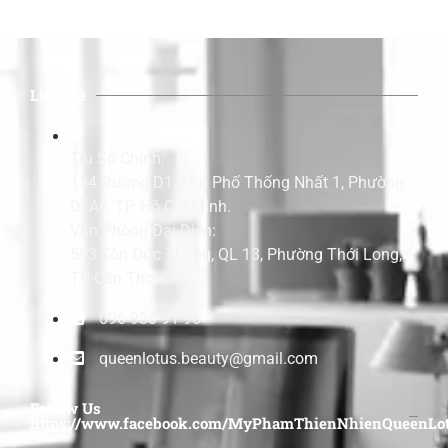
Liên Hệ
Trụ Sở Chính:
134 Đường D1, Khu Phố Thống Nhất 1, Phường
Dĩ An, TP. Hồ Chí Minh.
Văn Phòng Đại Diện:
593 Tôn Đức Thắng, QL 13, Phường Thới Long,
TP Cần Thơ.
096 938 91 96
queenlotus.beauty@gmail.com
Follow Us
https://www.facebook.com/MyPhamThienNhienQueenLot