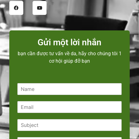
Gửi một lời nhắn
bạn cần được tư vấn về da, hãy cho chúng tôi 1
cơ hội giúp đỡ bạn
N
a
m
E
e
m
*
a
S
i
u
l
b
*