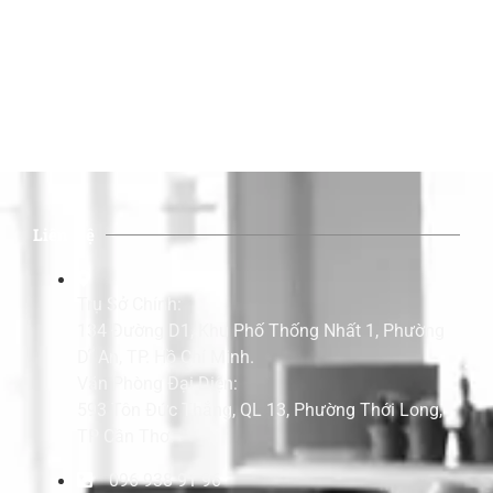
Liên Hệ
Trụ Sở Chính:
134 Đường D1, Khu Phố Thống Nhất 1, Phường
Dĩ An, TP. Hồ Chí Minh.
Văn Phòng Đại Diện:
593 Tôn Đức Thắng, QL 13, Phường Thới Long,
TP Cần Thơ.
096 938 91 96