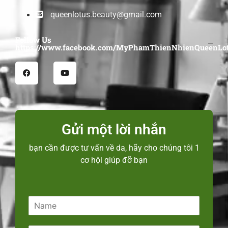
queenlotus.beauty@gmail.com
Follow Us
https://www.facebook.com/MyPhamThienNhienQueenLot
Gửi một lời nhắn
bạn cần được tư vấn về da, hãy cho chúng tôi 1
cơ hội giúp đỡ bạn
N
a
m