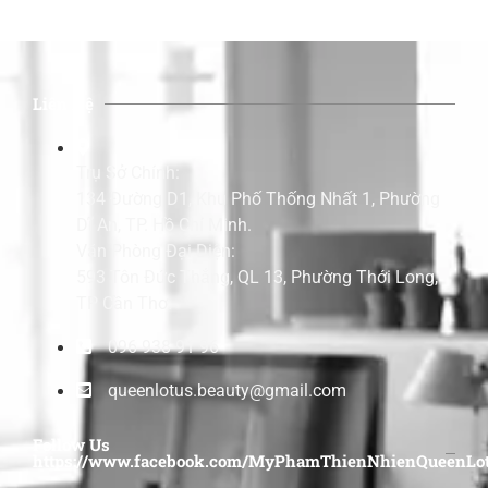
Liên Hệ
Trụ Sở Chính:
134 Đường D1, Khu Phố Thống Nhất 1, Phường
Dĩ An, TP. Hồ Chí Minh.
Văn Phòng Đại Diện:
593 Tôn Đức Thắng, QL 13, Phường Thới Long,
TP Cần Thơ.
096 938 91 96
queenlotus.beauty@gmail.com
Follow Us
https://www.facebook.com/MyPhamThienNhienQueenLot