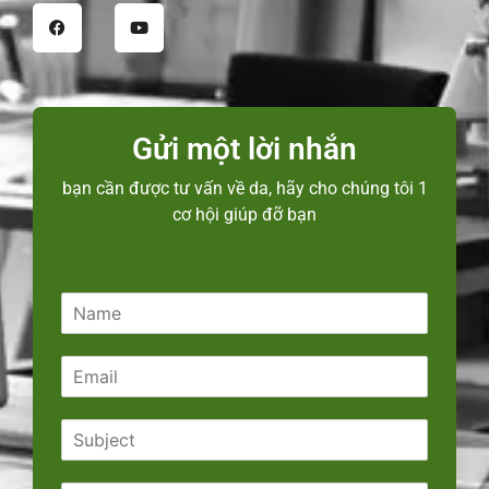
Gửi một lời nhắn
bạn cần được tư vấn về da, hãy cho chúng tôi 1
cơ hội giúp đỡ bạn
N
a
m
E
e
m
*
a
S
i
u
l
b
*