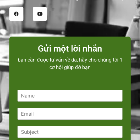
Gửi một lời nhắn
bạn cần được tư vấn về da, hãy cho chúng tôi 1
cơ hội giúp đỡ bạn
N
a
m
E
e
m
*
a
S
i
u
l