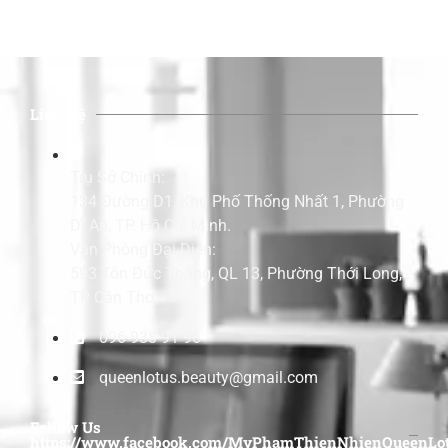
Liên Hệ
Trụ Sở Chính:
134 Đường D1, Khu Phố Thống Nhất 1, Phường
Dĩ An, TP. Hồ Chí Minh.
Văn Phòng Đại Diện:
593 Tôn Đức Thắng, QL 13, Phường Thới Long,
TP Cần Thơ.
096 938 91 96
queenlotus.beauty@gmail.com
Follow Us
https://www.facebook.com/MyPhamThienNhienQueenLot