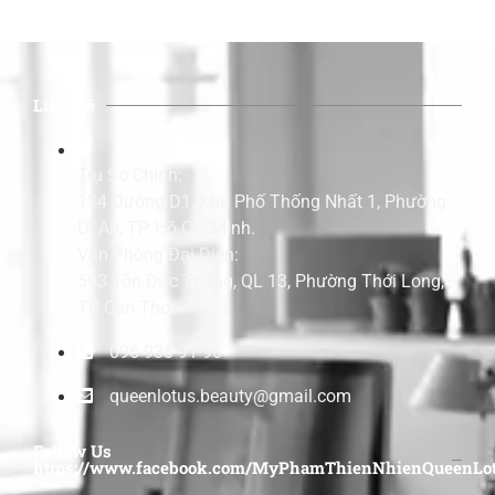
Liên Hệ
Trụ Sở Chính:
134 Đường D1, Khu Phố Thống Nhất 1, Phường
Dĩ An, TP. Hồ Chí Minh.
Văn Phòng Đại Diện:
593 Tôn Đức Thắng, QL 13, Phường Thới Long,
TP Cần Thơ.
096 938 91 96
queenlotus.beauty@gmail.com
Follow Us
https://www.facebook.com/MyPhamThienNhienQueenLot