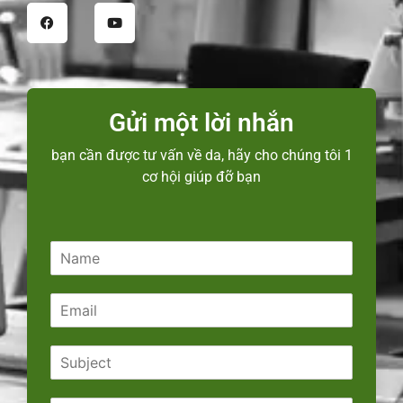
Gửi một lời nhắn
bạn cần được tư vấn về da, hãy cho chúng tôi 1
cơ hội giúp đỡ bạn
N
a
m
E
e
m
*
a
S
i
u
l
b
*