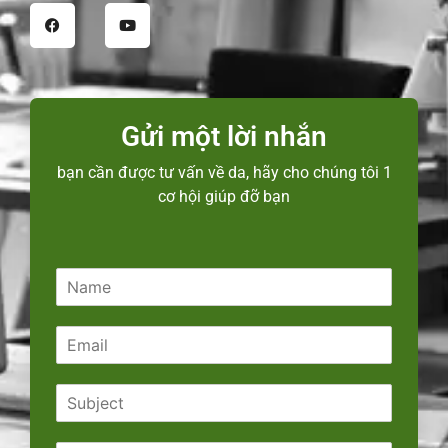
Gửi một lời nhắn
bạn cần được tư vấn về da, hãy cho chúng tôi 1
cơ hội giúp đỡ bạn
N
a
m
E
e
m
*
a
S
i
u
l
b
*