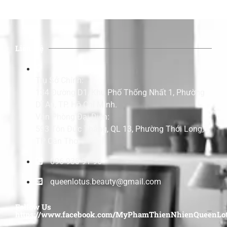
Liên Hệ
Trụ Sở Chính:
134 Đường D1, Khu Phố Thống Nhất 1, Phường
Dĩ An, TP. Hồ Chí Minh.
Văn Phòng Đại Diện:
593 Tôn Đức Thắng, QL 13, Phường Thới Long,
TP Cần Thơ.
096 938 91 96
queenlotus.beauty@gmail.com
Follow Us
https://www.facebook.com/MyPhamThienNhienQueenLot