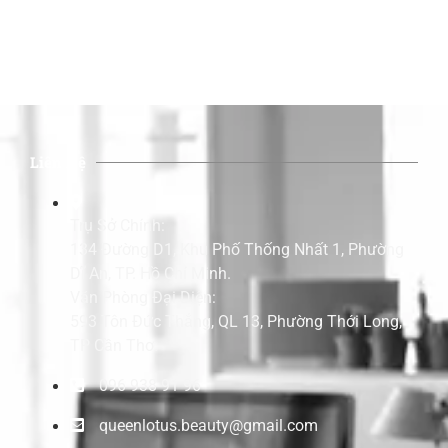
Liên Hệ
Trụ Sở Chính:
134 Đường D1, Khu Phố Thống Nhất 1, Phường
Dĩ An, TP. Hồ Chí Minh.
Văn Phòng Đại Diện:
593 Tôn Đức Thắng, QL 13, Phường Thới Long,
TP Cần Thơ.
096 938 91 96
queenlotus.beauty@gmail.com