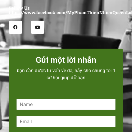
Follow Us
https://www.facebook.com/MyPhamThienNhienQueenLot
Gửi một lời nhắn
bạn cần được tư vấn về da, hãy cho chúng tôi 1
cơ hội giúp đỡ bạn
N
a
m
E
e
m
*
a