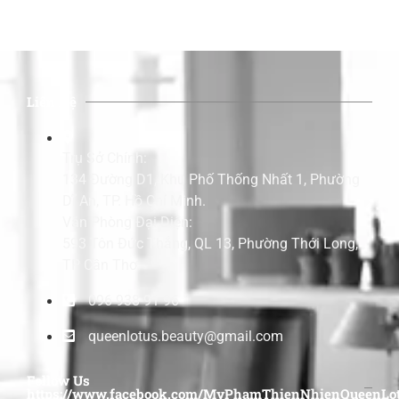
Liên Hệ
Trụ Sở Chính:
134 Đường D1, Khu Phố Thống Nhất 1, Phường
Dĩ An, TP. Hồ Chí Minh.
Văn Phòng Đại Diện:
593 Tôn Đức Thắng, QL 13, Phường Thới Long,
TP Cần Thơ.
096 938 91 96
queenlotus.beauty@gmail.com
Follow Us
https://www.facebook.com/MyPhamThienNhienQueenLot