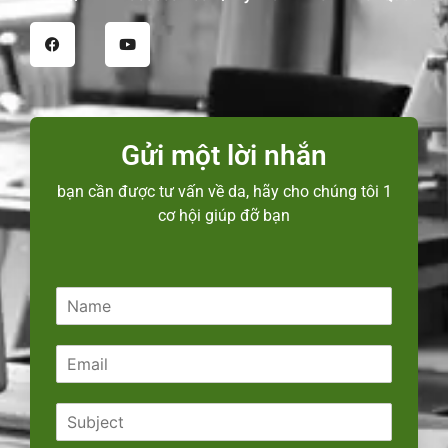
Gửi một lời nhắn
bạn cần được tư vấn về da, hãy cho chúng tôi 1
cơ hội giúp đỡ bạn
N
a
m
E
e
m
*
a
S
i
u
l