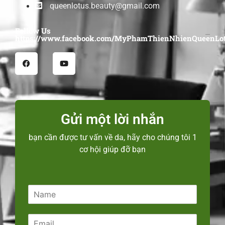
queenlotus.beauty@gmail.com
Follow Us
https://www.facebook.com/MyPhamThienNhienQueenLot
Gửi một lời nhắn
bạn cần được tư vấn về da, hãy cho chúng tôi 1
cơ hội giúp đỡ bạn
N
a
m
E
e