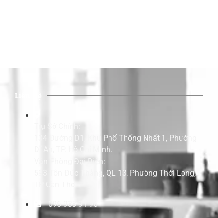
Liên Hệ
Trụ Sở Chính:
134 Đường D1, Khu Phố Thống Nhất 1, Phường
Dĩ An, TP. Hồ Chí Minh.
Văn Phòng Đại Diện:
593 Tôn Đức Thắng, QL 13, Phường Thới Long,
TP Cần Thơ.
096 938 91 96