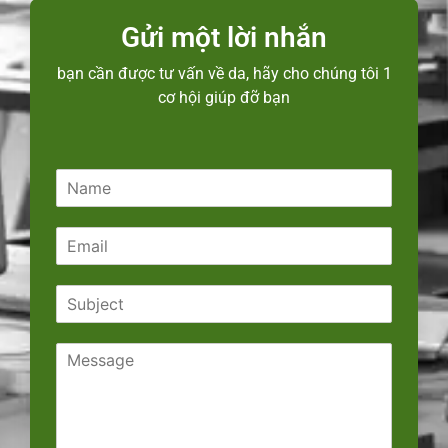
Gửi một lời nhắn
bạn cần được tư vấn về da, hãy cho chúng tôi 1
cơ hội giúp đỡ bạn
N
a
m
E
e
m
*
a
S
i
u
l
b
*
C
j
o
e
m
c
m
t
e
*