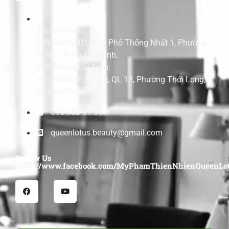
Trụ Sở Chính:
134 Đường D1, Khu Phố Thống Nhất 1, Phường
Dĩ An, TP. Hồ Chí Minh.
Văn Phòng Đại Diện:
593 Tôn Đức Thắng, QL 13, Phường Thới Long,
TP Cần Thơ.
096 938 91 96
queenlotus.beauty@gmail.com
Follow Us
https://www.facebook.com/MyPhamThienNhienQueenLot