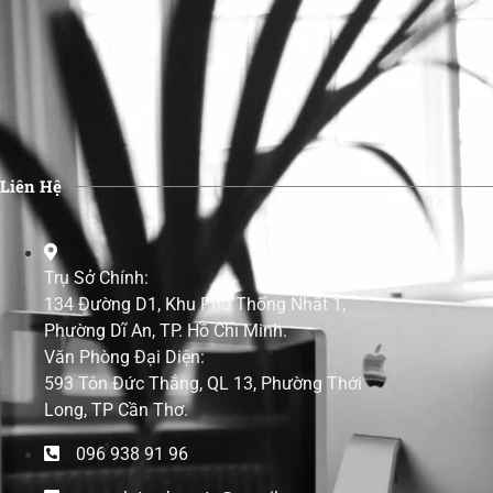
Liên Hệ
Trụ Sở Chính:
134 Đường D1, Khu Phố Thống Nhất 1,
Phường Dĩ An, TP. Hồ Chí Minh.
Văn Phòng Đại Diện:
593 Tôn Đức Thắng, QL 13, Phường Thới
Long, TP Cần Thơ.
096 938 91 96