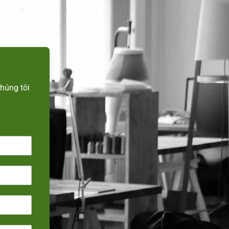
n
húng tôi