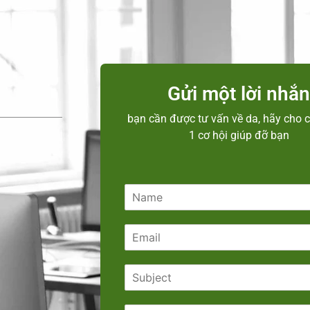
Gửi một lời nhắ
bạn cần được tư vấn về da, hãy cho c
1 cơ hội giúp đỡ bạn
N
a
m
E
e
m
*
a
S
i
u
l
b
*