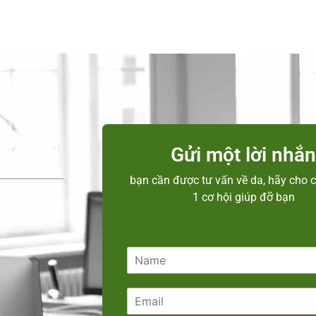
Gửi một lời nhắ
bạn cần được tư vấn về da, hãy cho c
1 cơ hội giúp đỡ bạn
N
a
m
E
e
m
*