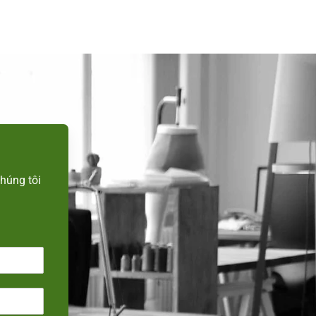
n
húng tôi