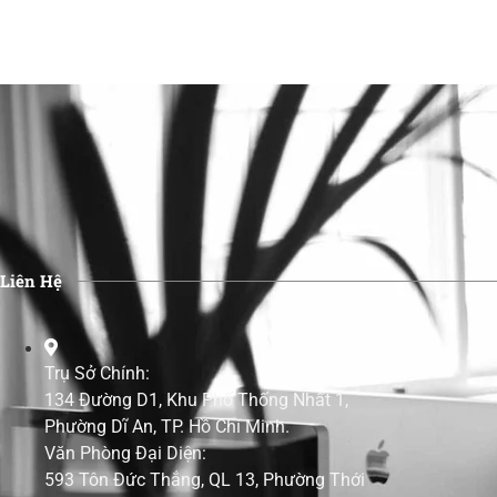
Liên Hệ
Trụ Sở Chính:
134 Đường D1, Khu Phố Thống Nhất 1,
Phường Dĩ An, TP. Hồ Chí Minh.
Văn Phòng Đại Diện:
593 Tôn Đức Thắng, QL 13, Phường Thới