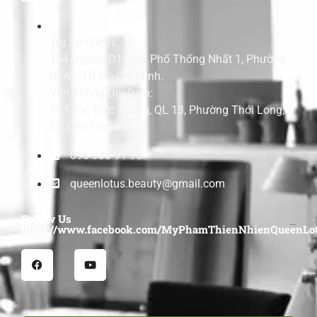
Trụ Sở Chính:
134 Đường D1, Khu Phố Thống Nhất 1, Phường
Dĩ An, TP. Hồ Chí Minh.
Văn Phòng Đại Diện:
593 Tôn Đức Thắng, QL 13, Phường Thới Long,
TP Cần Thơ.
096 938 91 96
queenlotus.beauty@gmail.com
Follow Us
https://www.facebook.com/MyPhamThienNhienQueenLot