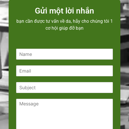
Gửi một lời nhắn
bạn cần được tư vấn về da, hãy cho chúng tôi 1
cơ hội giúp đỡ bạn
N
a
m
E
e
m
*
a
S
i
u
l
b
*
C
j
o
e
m
c
m
t
e
*