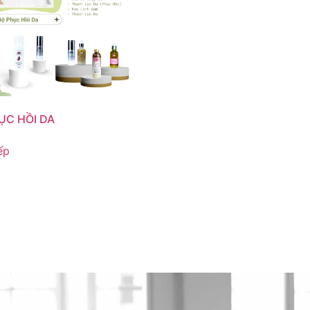
ỤC HỒI DA
ếp