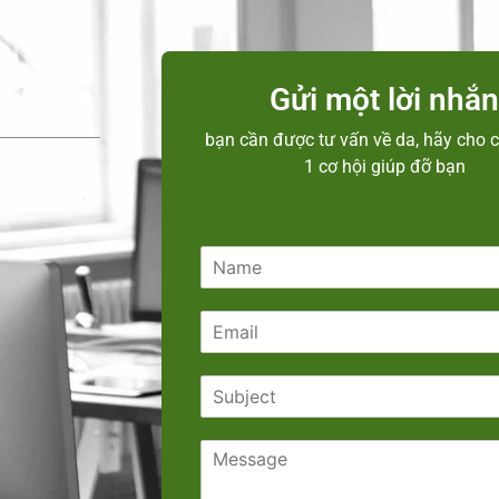
Gửi một lời nhắ
bạn cần được tư vấn về da, hãy cho c
1 cơ hội giúp đỡ bạn
N
a
m
E
e
m
*
a
S
i
u
l
b
*
C
j
o
e
m
c