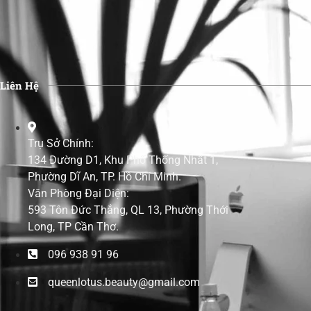
Liên Hệ
Trụ Sở Chính:
134 Đường D1, Khu Phố Thống Nhất 1,
Phường Dĩ An, TP. Hồ Chí Minh.
Văn Phòng Đại Diện:
593 Tôn Đức Thắng, QL 13, Phường Thới
Long, TP Cần Thơ.
096 938 91 96
queenlotus.beauty@gmail.com