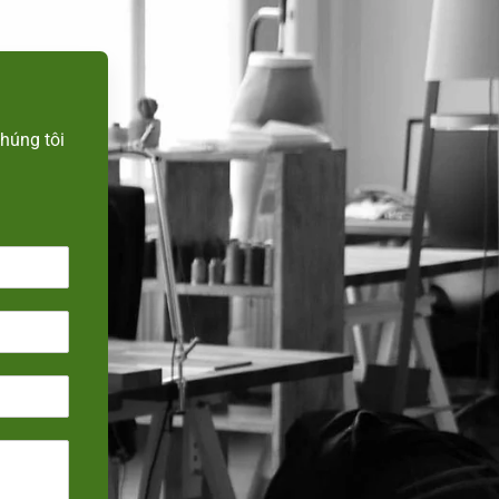
n
húng tôi