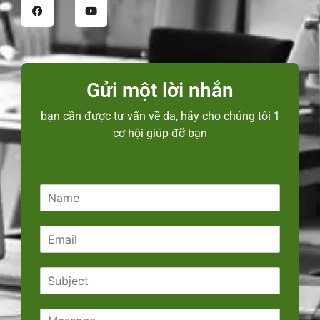
Gửi một lời nhắn
bạn cần được tư vấn về da, hãy cho chúng tôi 1
cơ hội giúp đỡ bạn
N
a
m
E
e
m
*
a
S
i
u
l
b
*
C
j