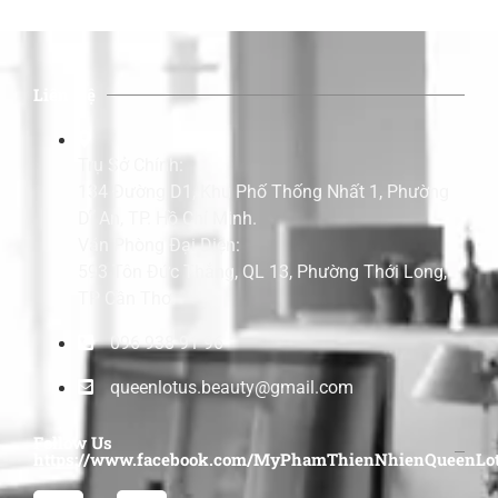
Liên Hệ
Trụ Sở Chính:
134 Đường D1, Khu Phố Thống Nhất 1, Phường
Dĩ An, TP. Hồ Chí Minh.
Văn Phòng Đại Diện:
593 Tôn Đức Thắng, QL 13, Phường Thới Long,
TP Cần Thơ.
096 938 91 96
queenlotus.beauty@gmail.com
Follow Us
https://www.facebook.com/MyPhamThienNhienQueenLot