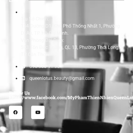
Trụ Sở Chính:
134 Đường D1, Khu Phố Thống Nhất 1, Phường
Dĩ An, TP. Hồ Chí Minh.
Văn Phòng Đại Diện:
593 Tôn Đức Thắng, QL 13, Phường Thới Long,
TP Cần Thơ.
096 938 91 96
queenlotus.beauty@gmail.com
Follow Us
https://www.facebook.com/MyPhamThienNhienQueenLot